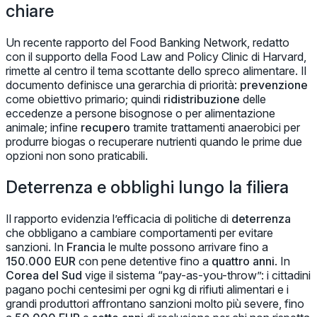
chiare
Un recente rapporto del
Food Banking Network
, redatto
con il supporto della Food Law and Policy Clinic di Harvard,
rimette al centro il tema scottante dello spreco alimentare. Il
documento definisce una gerarchia di priorità:
prevenzione
come obiettivo primario; quindi
ridistribuzione
delle
eccedenze a persone bisognose o per alimentazione
animale; infine
recupero
tramite trattamenti anaerobici per
produrre biogas o recuperare nutrienti quando le prime due
opzioni non sono praticabili.
Deterrenza e obblighi lungo la filiera
Il rapporto evidenzia l’efficacia di politiche di
deterrenza
che obbligano a cambiare comportamenti per evitare
sanzioni. In
Francia
le multe possono arrivare fino a
150.000 EUR
con pene detentive fino a
quattro anni
. In
Corea del Sud
vige il sistema “pay-as-you-throw”: i cittadini
pagano pochi centesimi per ogni kg di rifiuti alimentari e i
grandi produttori affrontano sanzioni molto più severe, fino