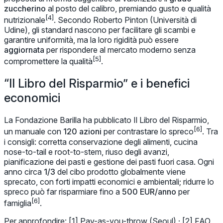
zuccherino
al posto del calibro, premiando gusto e qualità
[4]
nutrizionale
. Secondo Roberto Pinton (Università di
Udine), gli standard nascono per facilitare gli scambi e
garantire uniformità, ma la loro rigidità può essere
aggiornata
per rispondere al mercato moderno senza
[5]
compromettere la qualità
.
“Il Libro del Risparmio” e i benefici
economici
La Fondazione Barilla ha pubblicato
Il Libro del Risparmio
,
[6]
un manuale con
120 azioni
per contrastare lo spreco
. Tra
i consigli: corretta conservazione degli alimenti, cucina
nose-to-tail
e
root-to-stem
, riuso degli avanzi,
pianificazione dei pasti e gestione dei pasti fuori casa. Ogni
anno circa
1/3
del cibo prodotto globalmente viene
sprecato, con forti impatti economici e ambientali; ridurre lo
spreco può far risparmiare fino a
500 EUR/anno
per
[6]
famiglia
.
Per approfondire
: [1] Pay-as-you-throw (Seoul) · [2] FAO