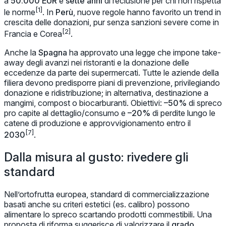
a
50.000 EUR
e
sette anni
di reclusione per chi non rispetta
[1]
le norme
. In
Perù
, nuove regole hanno favorito un
trend
in
crescita delle donazioni, pur senza sanzioni severe come in
[2]
Francia e Corea
.
Anche la
Spagna
ha approvato una legge che impone
take-
away
degli avanzi nei ristoranti e la donazione delle
eccedenze da parte dei supermercati. Tutte le aziende della
filiera devono predisporre piani di prevenzione, privilegiando
donazione e ridistribuzione; in alternativa, destinazione a
mangimi, compost o biocarburanti. Obiettivi:
–50%
di spreco
pro capite al dettaglio/consumo e
–20%
di perdite lungo le
catene di produzione e approvvigionamento entro il
[7]
2030
.
Dalla misura al gusto: rivedere gli
standard
Nell’ortofrutta europea, standard di commercializzazione
basati anche su criteri estetici (es.
calibro
) possono
alimentare lo spreco scartando prodotti commestibili. Una
proposta di riforma suggerisce di valorizzare il
grado