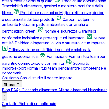
ottieni certificazioni di qualità.
Tracciabilità documentale
Tracciabilità alimentare, gestisci e monitora ogni fase della
filiera.
Prodotto e packaging
Migliora efficienza, design
e sostenibilità dei tuoi prodotti.
Carbon footprint e
ambiente
Riduci l’impatto ambientale con analisi e
certificazioni green.
Norme e sicurezza
Garantisci
conformità legislativa e proteggi i tuoi lavoratori.
Nuove
attività
Dall’idea all’apertura: avvia e struttura la tua impresa.
Ottimizzazione costi
Riduci sprechi e migliora la
gestione economica.
Formazione
Forma il tuo team per
garantire competenze e conformità.
Supporto
import/export
Forma il tuo team per garantire competenze e
conformità.
Chi siamo
Casi di studio
Il nostro impatto
Risorse
Blog
FAQs
Glossario alimentare
Allerte alimentari
Newsletter
Contatto
Richiedi un colloquio