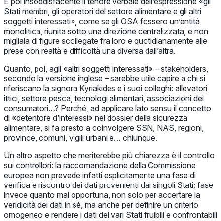
È poi insoddisfacente il tenore verbale dell’espressione «gli
Stati membri, gli operatori del settore alimentare e gli altri
soggetti interessati», come se gli OSA fossero un’entità
monolitica, riunita sotto una direzione centralizzata, e non
migliaia di figure scollegate fra loro e quotidianamente alle
prese con realtà e difficoltà una diversa dall’altra.
Quanto, poi, agli «altri soggetti interessati» – stakeholders,
secondo la versione inglese – sarebbe utile capire a chi si
riferiscano la signora Kyriakides e i suoi colleghi: allevatori
ittici, settore pesca, tecnologi alimentari, associazioni dei
consumatori…? Perché, ad applicare lato sensu il concetto
di «detentore d’interessi» nel dossier della sicurezza
alimentare, si fa presto a coinvolgere SSN, NAS, regioni,
province, comuni, vigili urbani e… chiunque.
Un altro aspetto che meriterebbe più chiarezza è il controllo
sui controllori: la raccomandazione della Commissione
europea non prevede infatti esplicitamente una fase di
verifica e riscontro dei dati provenienti dai singoli Stati; fase
invece quanto mai opportuna, non solo per accertare la
veridicità dei dati in sé, ma anche per definire un criterio
omogeneo e rendere i dati dei vari Stati fruibili e confrontabili