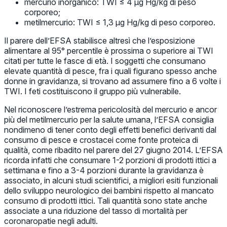
mercurio inorganico: TWI ≤ 4 µg Hg/kg di peso
corporeo;
metilmercurio: TWI ≤ 1,3 µg Hg/kg di peso corporeo.
Il parere dell’EFSA stabilisce altresì che l’esposizione
alimentare al 95° percentile è prossima o superiore ai TWI
citati per tutte le fasce di età. I soggetti che consumano
elevate quantità di pesce, fra i quali figurano spesso anche
donne in gravidanza, si trovano ad assumere fino a 6 volte i
TWI. I feti costituiscono il gruppo più vulnerabile.
Nel riconoscere l’estrema pericolosità del mercurio e ancor
più del metilmercurio per la salute umana, l’EFSA consiglia
nondimeno di tener conto degli effetti benefici derivanti dal
consumo di pesce e crostacei come fonte proteica di
qualità, come ribadito nel parere del 27 giugno 2014. L’EFSA
ricorda infatti che consumare 1-2 porzioni di prodotti ittici a
settimana e fino a 3-4 porzioni durante la gravidanza è
associato, in alcuni studi scientifici, a migliori esiti funzionali
dello sviluppo neurologico dei bambini rispetto al mancato
consumo di prodotti ittici. Tali quantità sono state anche
associate a una riduzione del tasso di mortalità per
coronaropatie negli adulti.