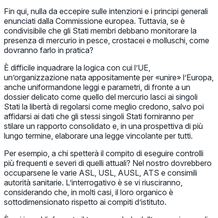
Fin qui, nulla da eccepire sulle intenzioni e i principi generali
enunciati dalla Commissione europea. Tuttavia, se è
condivisibile che gli Stati membri debbano monitorare la
presenza di mercurio in pesce, crostacei e molluschi, come
dovranno farlo in pratica?
È difficile inquadrare la logica con cui l’UE,
un’organizzazione nata appositamente per «unire» l’Europa,
anche uniformandone leggi e parametri, di fronte a un
dossier delicato come quello del mercurio lasci ai singoli
Stati la libertà di regolarsi come meglio credono, salvo poi
affidarsi ai dati che gli stessi singoli Stati forniranno per
stilare un rapporto consolidato e, in una prospettiva di più
lungo termine, elaborare una legge vincolante per tutti.
Per esempio, a chi spetterà il compito di eseguire controlli
più frequenti e severi di quelli attuali? Nel nostro dovrebbero
occuparsene le varie ASL, USL, AUSL, ATS e consimili
autorità sanitarie. L’interrogativo è se vi riusciranno,
considerando che, in molti casi, il loro organico è
sottodimensionato rispetto ai compiti d’istituto.