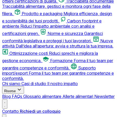
ottieni certificazioni di qualità.
Tracciabilità documentale
Tracciabilità alimentare, gestisci e monitora ogni fase della
filiera.
Prodotto e packaging
Migliora efficienza, design
e sostenibilità dei tuoi prodotti.
Carbon footprint e
ambiente
Riduci l’impatto ambientale con analisi e
certificazioni green.
Norme e sicurezza
Garantisci
conformità legislativa e proteggi i tuoi lavoratori.
Nuove
attività
Dall’idea all’apertura: avvia e struttura la tua impresa.
Ottimizzazione costi
Riduci sprechi e migliora la
gestione economica.
Formazione
Forma il tuo team per
garantire competenze e conformità.
Supporto
import/export
Forma il tuo team per garantire competenze e
conformità.
Chi siamo
Casi di studio
Il nostro impatto
Risorse
Blog
FAQs
Glossario alimentare
Allerte alimentari
Newsletter
Contatto
Richiedi un colloquio