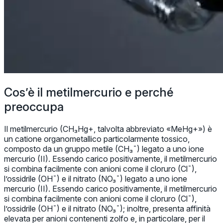
Cos’è il metilmercurio e perché
preoccupa
Il metilmercurio (CH₃Hg+, talvolta abbreviato «MeHg+») è
un catione organometallico particolarmente tossico,
composto da un gruppo metile (CH₃¯) legato a uno ione
mercurio (II). Essendo carico positivamente, il metilmercurio
si combina facilmente con anioni come il cloruro (Cl¯),
l’ossidrile (OH¯) e il nitrato (NO₃¯) legato a uno ione
mercurio (II). Essendo carico positivamente, il metilmercurio
si combina facilmente con anioni come il cloruro (Cl¯),
l’ossidrile (OH¯) e il nitrato (NO₃¯); inoltre, presenta affinità
elevata per anioni contenenti zolfo e, in particolare, per il