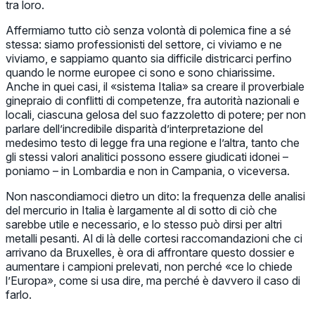
tra loro.
Affermiamo tutto ciò senza volontà di polemica fine a sé
stessa: siamo professionisti del settore, ci viviamo e ne
viviamo, e sappiamo quanto sia difficile districarci perfino
quando le norme europee ci sono e sono chiarissime.
Anche in quei casi, il «sistema Italia» sa creare il proverbiale
ginepraio di conflitti di competenze, fra autorità nazionali e
locali, ciascuna gelosa del suo fazzoletto di potere; per non
parlare dell’incredibile disparità d’interpretazione del
medesimo testo di legge fra una regione e l’altra, tanto che
gli stessi valori analitici possono essere giudicati idonei –
poniamo – in Lombardia e non in Campania, o viceversa.
Non nascondiamoci dietro un dito: la frequenza delle analisi
del mercurio in Italia è largamente al di sotto di ciò che
sarebbe utile e necessario, e lo stesso può dirsi per altri
metalli pesanti. Al di là delle cortesi raccomandazioni che ci
arrivano da Bruxelles, è ora di affrontare questo dossier e
aumentare i campioni prelevati, non perché «ce lo chiede
l’Europa», come si usa dire, ma perché è davvero il caso di
farlo.