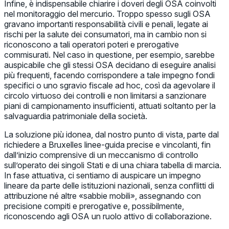
Infine, è indispensabile chiarire i doveri degli OSA coinvolti
nel monitoraggio del mercurio. Troppo spesso sugli OSA
gravano importanti responsabilità civili e penali, legate ai
rischi per la salute dei consumatori, ma in cambio non si
riconoscono a tali operatori poteri e prerogative
commisurati. Nel caso in questione, per esempio, sarebbe
auspicabile che gli stessi OSA decidano di eseguire analisi
più frequenti, facendo corrispondere a tale impegno fondi
specifici o uno sgravio fiscale ad hoc, così da agevolare il
circolo virtuoso dei controlli e non limitarsi a sanzionare
piani di campionamento insufficienti, attuati soltanto per la
salvaguardia patrimoniale della società.
La soluzione più idonea, dal nostro punto di vista, parte dal
richiedere a Bruxelles linee-guida precise e vincolanti, fin
dall’inizio comprensive di un meccanismo di controllo
sull’operato dei singoli Stati e di una chiara tabella di marcia.
In fase attuativa, ci sentiamo di auspicare un impegno
lineare da parte delle istituzioni nazionali, senza conflitti di
attribuzione né altre «sabbie mobili», assegnando con
precisione compiti e prerogative e, possibilmente,
riconoscendo agli OSA un ruolo attivo di collaborazione.