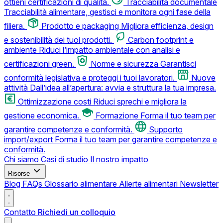
ottieni certificazioni di qualità.
Tracciabilità documentale
Tracciabilità alimentare, gestisci e monitora ogni fase della
filiera.
Prodotto e packaging
Migliora efficienza, design
e sostenibilità dei tuoi prodotti.
Carbon footprint e
ambiente
Riduci l’impatto ambientale con analisi e
certificazioni green.
Norme e sicurezza
Garantisci
conformità legislativa e proteggi i tuoi lavoratori.
Nuove
attività
Dall’idea all’apertura: avvia e struttura la tua impresa.
Ottimizzazione costi
Riduci sprechi e migliora la
gestione economica.
Formazione
Forma il tuo team per
garantire competenze e conformità.
Supporto
import/export
Forma il tuo team per garantire competenze e
conformità.
Chi siamo
Casi di studio
Il nostro impatto
Risorse
Blog
FAQs
Glossario alimentare
Allerte alimentari
Newsletter
Contatto
Richiedi un colloquio