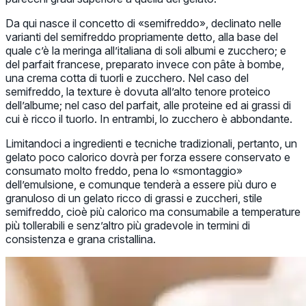
Da qui nasce il concetto di «semifreddo», declinato nelle
varianti del semifreddo propriamente detto, alla base del
quale c’è la meringa all’italiana di soli albumi e zucchero; e
del parfait francese, preparato invece con pâte à bombe,
una crema cotta di tuorli e zucchero. Nel caso del
semifreddo, la texture è dovuta all’alto tenore proteico
dell’albume; nel caso del parfait, alle proteine ed ai grassi di
cui è ricco il tuorlo. In entrambi, lo zucchero è abbondante.
Limitandoci a ingredienti e tecniche tradizionali, pertanto, un
gelato poco calorico dovrà per forza essere conservato e
consumato molto freddo, pena lo «smontaggio»
dell’emulsione, e comunque tenderà a essere più duro e
granuloso di un gelato ricco di grassi e zuccheri, stile
semifreddo, cioè più calorico ma consumabile a temperature
più tollerabili e senz’altro più gradevole in termini di
consistenza e grana cristallina.