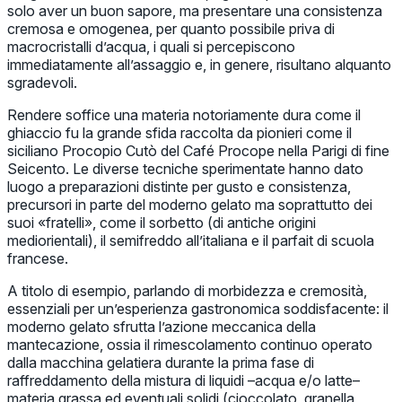
solo aver un buon sapore, ma presentare una consistenza
cremosa e omogenea, per quanto possibile priva di
macrocristalli d’acqua, i quali si percepiscono
immediatamente all’assaggio e, in genere, risultano alquanto
sgradevoli.
Rendere soffice una materia notoriamente dura come il
ghiaccio fu la grande sfida raccolta da pionieri come il
siciliano Procopio Cutò del Café Procope nella Parigi di fine
Seicento. Le diverse tecniche sperimentate hanno dato
luogo a preparazioni distinte per gusto e consistenza,
precursori in parte del moderno gelato ma soprattutto dei
suoi «fratelli», come il sorbetto (di antiche origini
mediorientali), il semifreddo all’italiana e il parfait di scuola
francese.
A titolo di esempio, parlando di morbidezza e cremosità,
essenziali per un’esperienza gastronomica soddisfacente: il
moderno gelato sfrutta l’azione meccanica della
mantecazione, ossia il rimescolamento continuo operato
dalla macchina gelatiera durante la prima fase di
raffreddamento della mistura di liquidi –acqua e/o latte–
materia grassa ed eventuali solidi (cioccolato, granella,