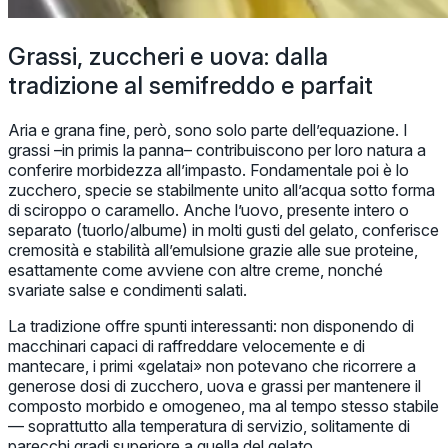
Grassi, zuccheri e uova: dalla
tradizione al semifreddo e parfait
Aria e grana fine, però, sono solo parte dell’equazione. I
grassi –in primis la panna– contribuiscono per loro natura a
conferire morbidezza all’impasto. Fondamentale poi è lo
zucchero, specie se stabilmente unito all’acqua sotto forma
di sciroppo o caramello. Anche l’uovo, presente intero o
separato (tuorlo/albume) in molti gusti del gelato, conferisce
cremosità e stabilità all’emulsione grazie alle sue proteine,
esattamente come avviene con altre creme, nonché
svariate salse e condimenti salati.
La tradizione offre spunti interessanti: non disponendo di
macchinari capaci di raffreddare velocemente e di
mantecare, i primi «gelatai» non potevano che ricorrere a
generose dosi di zucchero, uova e grassi per mantenere il
composto morbido e omogeneo, ma al tempo stesso stabile
–– soprattutto alla temperatura di servizio, solitamente di
parecchi gradi superiore a quella del gelato.